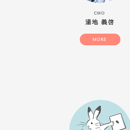
​CMO
​湯地 義啓
MORE