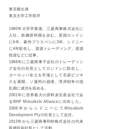
​東京都出身
東京大学工学部卒
1980年大学卒業後、三菱商事株式会社に
入社。鉄鋼原料畑を歩む。英国ロンドン
に6年、豪州ブリスベンに3年、シドニー
に4年駐在し、資源トレーディング、資源
投資などに従事。
1988年に三菱商事子会社のトレーディン
グ会社の社長としてロンドンに駐在し、
ヨーロッパ全土を市場として石炭ビジネ
スを展開、ソ連邦の崩壊、湾岸戦争の混
乱期に成功を収める。
2001年に世界最大の原料炭生産会社であ
るBHP Mitsubishi Allianceに出向した。
2008年からシドニーにてMitsubishi
Development Ptyの社長として赴任。
2013年から三菱商事RtM株式会社の代表
取締役副社長として活動。