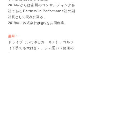
2016年からは豪州のコンサルティング会
社であるPartners in Performance社の副
社長として現在に至る。
​2019年に株式会社grigryを共同創業。
趣味：
​ドライブ（いわゆるカーキチ）、ゴルフ
（下手でも大好き）、ジム通い（健康の
為）
どんな人か：
楽しいことが大好き
真面目
新しいことが大好き
実行力
​国際経験豊富
​好きな言葉は「真実は現場にあり」