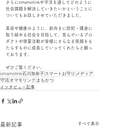
さらにomamolinkや守活を通してどのように
社会課題を解決していきたいかということに
ついてもお話しさせていただきました。
美容や健康のように、前向きに防犯・護身に
取り組める社会を目指して。育んでいるプロ
ダクトや啓蒙活動が皆様にさらなる笑顔をも
たらすものに成長していってくれたらと願っ
ております。
ぜひご覧ください。
omamolink
石川加奈子
スマートお守り
メディア
守活
オマモリンク
まもかつ
インタビュー記事
すべて表示
最新記事