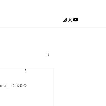
nel」に
代表の